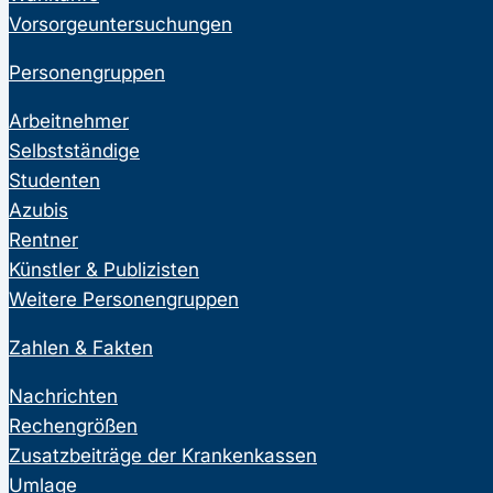
Vorsorgeuntersuchungen
Personengruppen
Arbeitnehmer
Selbstständige
Studenten
Azubis
Rentner
Künstler & Publizisten
Weitere Personengruppen
Zahlen & Fakten
Nachrichten
Rechengrößen
Zusatzbeiträge der Krankenkassen
Umlage