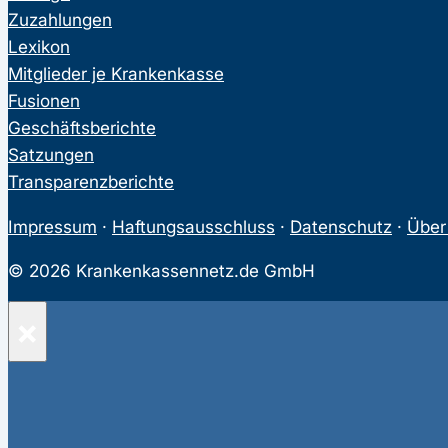
Zuzahlungen
Lexikon
Mitglieder je Krankenkasse
Fusionen
Geschäftsberichte
Satzungen
Transparenzberichte
Impressum
·
Haftungsausschluss
·
Datenschutz
·
Über
© 2026 Krankenkassennetz.de GmbH
×