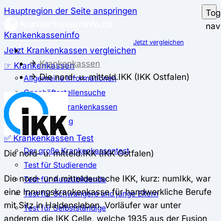
Hauptregion der Seite anspringen
Tog
nav
Krankenkasseninfo
Jetzt vergleichen
Jetzt Krankenkassen vergleichen
Krankenkassen
☞ Krankenkassen
Die nord- u. mitteld.IKK (IKK Ostfalen)
Allgemeine Informationen
Geschäftsstellensuche
günstigste Krankenkassen
Zusatzbeitrag
✅ Krankenkassen Test
Der große Krankenkassentest
Die nord- u. mitteld.IKK (IKK Ostfalen)
Test für Studierende
Die nord- und mitteldeutsche IKK, kurz: numIkk, war
Test für Auszubildende
eine Innungskrankenkasse für handwerkliche Berufe
Test für Schwangere und junge Eltern
mit Sitz in Haldensleben. Vorläufer war unter
Test für Selbstständige
anderem die IKK Celle, welche 1935 aus der Fusion