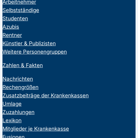
Arbeitnehmer
Selbstständige
Studenten
Azubis
Rentner
Künstler & Publizisten
Weitere Personengruppen
Zahlen & Fakten
Nachrichten
Rechengrößen
Zusatzbeiträge der Krankenkassen
Umlage
Zuzahlungen
Lexikon
Mitglieder je Krankenkasse
Fusionen