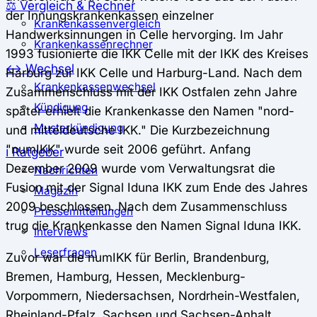
⚖️ Vergleich & Rechner
der Innungskrankenkassen einzelner
Krankenkassenvergleich
Handwerksinnungen in Celle hervorging. Im Jahr
Krankenkassenrechner
1993 fusionierte die IKK Celle mit der IKK des Kreises
↔ Wechsel
Harburg zur IKK Celle und Harburg-Land. Nach dem
Krankenkassenwechsel
Zusammenschluss mit der IKK Ostfalen zehn Jahre
Kündigung
später erhielt die Krankenkasse den Namen "nord-
Musterkündigung
und mitteldeutsche IKK." Die Kurzbezeichnung
"numIKK" wurde seit 2006 geführt. Anfang
ℹ Ratgeber
Dezember 2009 wurde vom Verwaltungsrat die
Nachrichten
Fusion mit der Signal Iduna IKK zum Ende des Jahres
Magazin
2009 beschlossen. Nach dem Zusammenschluss
Pressemitteilungen
trug die Krankenkasse den Namen Signal Iduna IKK.
Interviews
Leserfragen
Zuvor war die numIKK für Berlin, Brandenburg,
Bremen, Hamburg, Hessen, Mecklenburg-
Vorpommern, Niedersachsen, Nordrhein-Westfalen,
Rheinland-Pfalz, Sachsen und Sachsen-Anhalt