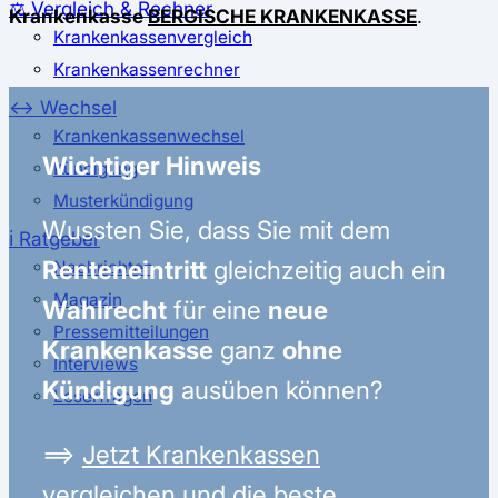
⚖️ Vergleich & Rechner
Krankenkasse
BERGISCHE KRANKENKASSE
.
Krankenkassenvergleich
Krankenkassenrechner
↔ Wechsel
Krankenkassenwechsel
Wichtiger Hinweis
Kündigung
Musterkündigung
Wussten Sie, dass Sie mit dem
ℹ Ratgeber
Renteneintritt
gleichzeitig auch ein
Nachrichten
Magazin
Wahlrecht
für eine
neue
Pressemitteilungen
Krankenkasse
ganz
ohne
Interviews
Kündigung
ausüben können?
Leserfragen
⟹
Jetzt Krankenkassen
vergleichen und die beste