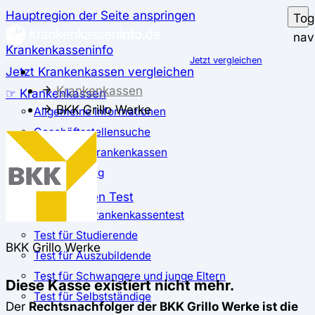
Hauptregion der Seite anspringen
Tog
nav
Krankenkasseninfo
Jetzt vergleichen
Jetzt Krankenkassen vergleichen
Krankenkassen
☞ Krankenkassen
BKK Grillo Werke
Allgemeine Informationen
Geschäftsstellensuche
günstigste Krankenkassen
Zusatzbeitrag
✅ Krankenkassen Test
Der große Krankenkassentest
Test für Studierende
BKK Grillo Werke
Test für Auszubildende
Test für Schwangere und junge Eltern
Diese Kasse existiert nicht mehr.
Test für Selbstständige
Der
Rechtsnachfolger der BKK Grillo Werke ist die