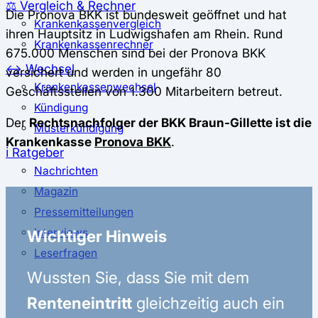
⚖️ Vergleich & Rechner
Die Pronova BKK ist bundesweit geöffnet und hat
Krankenkassenvergleich
ihren Hauptsitz in Ludwigshafen am Rhein. Rund
Krankenkassenrechner
675.000 Menschen sind bei der Pronova BKK
↔ Wechsel
versichert und werden in ungefähr 80
Krankenkassenwechsel
Geschäftsstellen von 1.300 Mitarbeitern betreut.
Kündigung
Der
Rechtsnachfolger der BKK Braun-Gillette ist die
Musterkündigung
Krankenkasse
Pronova BKK
.
ℹ Ratgeber
Nachrichten
Magazin
Pressemitteilungen
Interviews
Wichtiger Hinweis
Leserfragen
Wussten Sie, dass Sie mit dem
Renteneintritt
gleichzeitig auch ein