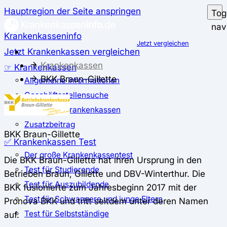
Hauptregion der Seite anspringen
Tog
nav
Krankenkasseninfo
Jetzt vergleichen
Jetzt Krankenkassen vergleichen
Krankenkassen
☞ Krankenkassen
BKK Braun-Gillette
Allgemeine Informationen
Geschäftsstellensuche
günstigste Krankenkassen
Zusatzbeitrag
BKK Braun-Gillette
✅ Krankenkassen Test
Der große Krankenkassentest
Die BKK Braun-Gillette hat ihren Ursprung in den
Test für Studierende
Betrieben Braun, Gillette und DBV-Winterthur. Die
Test für Auszubildende
BKK fusionierte zum Jahresbeginn 2017 mit der
Test für Schwangere und junge Eltern
Pronova BKK und tritt seitdem unter deren Namen
Test für Selbstständige
auf.