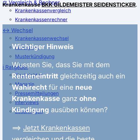
⚖️ Vergleich & Rechner
Krankenkasse
BKK GILDEMEISTER SEIDENSTICKER
.
Krankenkassenvergleich
Krankenkassenrechner
↔ Wechsel
Krankenkassenwechsel
Wichtiger Hinweis
Kündigung
Musterkündigung
Wussten Sie, dass Sie mit dem
ℹ Ratgeber
Renteneintritt
gleichzeitig auch ein
Nachrichten
Magazin
Wahlrecht
für eine
neue
Pressemitteilungen
Krankenkasse
ganz
ohne
Interviews
Kündigung
ausüben können?
Leserfragen
⟹
Jetzt Krankenkassen
vergleichen und die beste