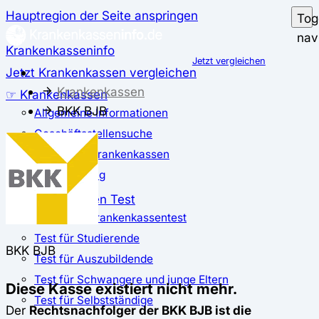
Hauptregion der Seite anspringen
Tog
nav
Krankenkasseninfo
Jetzt vergleichen
Jetzt Krankenkassen vergleichen
Krankenkassen
☞ Krankenkassen
BKK BJB
Allgemeine Informationen
Geschäftsstellensuche
günstigste Krankenkassen
Zusatzbeitrag
✅ Krankenkassen Test
Der große Krankenkassentest
Test für Studierende
BKK BJB
Test für Auszubildende
Test für Schwangere und junge Eltern
Diese Kasse existiert nicht mehr.
Test für Selbstständige
Der
Rechtsnachfolger der BKK BJB ist die