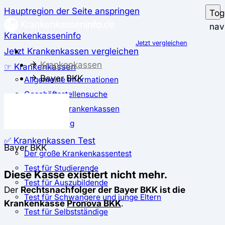
Hauptregion der Seite anspringen
Tog
nav
Krankenkasseninfo
Jetzt vergleichen
Jetzt Krankenkassen vergleichen
Krankenkassen
☞ Krankenkassen
Bayer BKK
Allgemeine Informationen
Geschäftsstellensuche
günstigste Krankenkassen
Zusatzbeitrag
✅ Krankenkassen Test
Bayer BKK
Der große Krankenkassentest
Test für Studierende
Diese Kasse existiert nicht mehr.
Test für Auszubildende
Der
Rechtsnachfolger der Bayer BKK ist die
Test für Schwangere und junge Eltern
Krankenkasse
Pronova BKK
.
Test für Selbstständige