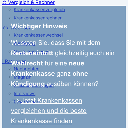
⚖️ Vergleich & Rechner
Krankenkassenvergleich
Krankenkassenrechner
Wichtiger Hinweis
↔ Wechsel
Krankenkassenwechsel
Wussten Sie, dass Sie mit dem
Kündigung
Renteneintritt
gleichzeitig auch ein
Musterkündigung
ℹ Ratgeber
Wahlrecht
für eine
neue
Nachrichten
Krankenkasse
ganz
ohne
Magazin
Kündigung
ausüben können?
Pressemitteilungen
Interviews
⟹
Jetzt Krankenkassen
Leserfragen
vergleichen und die beste
Krankenkasse finden