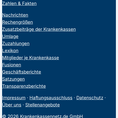
Zahlen & Fakten
Nachrichten
Rechengrößen
Zusatzbeiträge der Krankenkassen
Umlage
Zuzahlungen
Lexikon
Mitglieder je Krankenkasse
Fusionen
Geschäftsberichte
Satzungen
Transparenzberichte
Impressum
·
Haftungsausschluss
·
Datenschutz
·
Über uns
·
Stellenangebote
© 2026 Krankenkassennetz.de GmbH