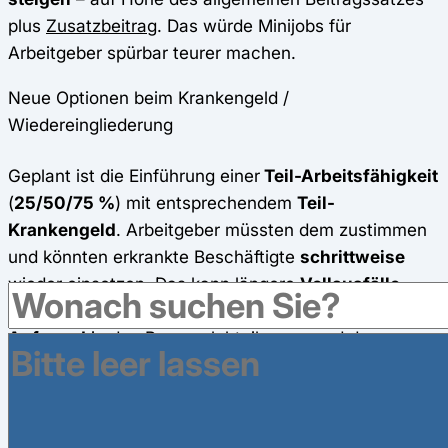
plus
Zusatzbeitrag
. Das würde Minijobs für
Arbeitgeber spürbar teurer machen.
Neue Optionen beim Krankengeld /
Wiedereingliederung
Geplant ist die Einführung einer
Teil-Arbeitsfähigkeit
(
25/50/75 %
) mit entsprechendem
Teil-
Krankengeld
. Arbeitgeber müssten dem zustimmen
und könnten erkrankte Beschäftigte
schrittweise
wieder einsetzen. Das kann längere
Vollausfälle
reduzieren
, erhöht aber
organisatorischen
Aufwand
in den Personalabteilungen und der
Lohnbuchhaltung.
Administrativer Aufwand in der Entgeltabrechnung